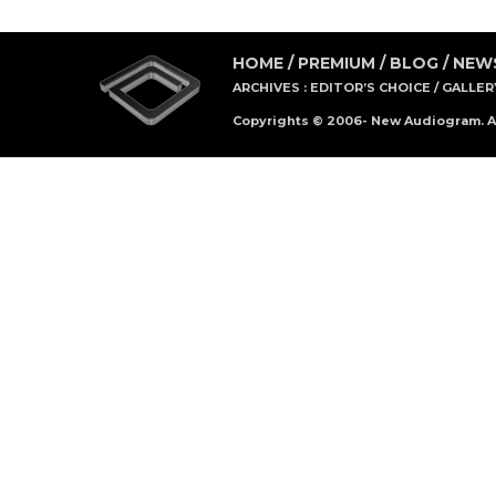
HOME
/
PREMIUM
/
BLOG
/
NEW
ARCHIVES :
EDITOR’S CHOICE
/
GALLER
Copyrights © 2006- New Audiogram. Al