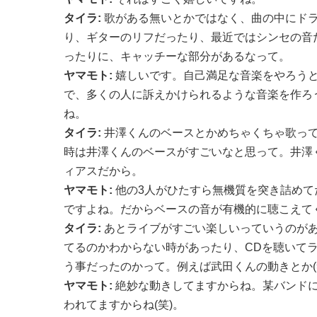
タイラ:
歌がある無いとかではなく、曲の中にド
り、ギターのリフだったり、最近ではシンセの音
ったりに、キャッチーな部分があるなって。
ヤマモト:
嬉しいです。自己満足な音楽をやろう
で、多くの人に訴えかけられるような音楽を作ろ
ね。
タイラ:
井澤くんのベースとかめちゃくちゃ歌ってるもん
時は井澤くんのベースがすごいなと思って。井澤
ィアスだから。
ヤマモト:
他の3人がひたすら無機質を突き詰めて
ですよね。だからベースの音が有機的に聴こえて
タイラ:
あとライブがすごい楽しいっていうのが
てるのかわからない時があったり、CDを聴いて
う事だったのかって。例えば武田くんの動きとか(
ヤマモト:
絶妙な動きしてますからね。某バンド
われてますからね(笑)。