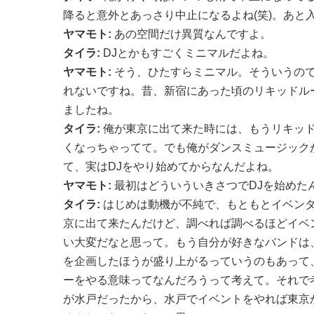
降ると意外とあっさり中止になるよね(笑)。あと
ヤマモト:
あの空間だけ異質なんですよ。
タイラ:
DJとかもすごくミニマルだよね。
ヤマモト:
そう、ひたすらミニマル。そういうの
れないですね。昔、新宿にあった頃のリキッドル
ましたね。
タイラ:
俺が東京に出て来た時には、もうリキッ
くなっちゃってて。でも俺がダンスミュージック
て、実はDJをやり始めてからなんだよね。
ヤマモト:
最初はどういういきさつでDJを始めた
タイラ:
はじめは動機が不純で、もともとイベン
京に出て来たんだけど、調べれば調べるほどイベ
い大変だなと思って。もう自分が好きなバンドは
を企画したほうが盛り上がるっていうのもあって
ーをやる意味ってなんだろうって考えて。それで
が水戸だったから、水戸でイベントをやれば東京