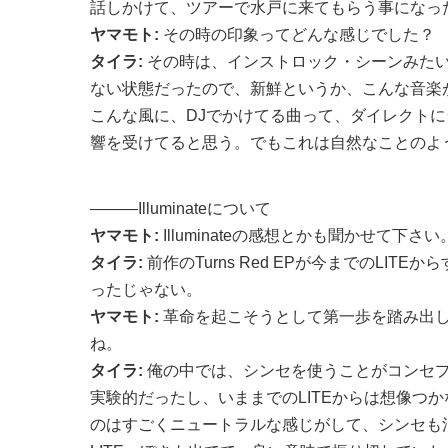
話しかけて、ツアーで水戸に来てもらう事になっ
ヤマモト:
その時の印象ってどんな感じでした？
タイラ:
その時は、インストロック・シーンみた
ない状態だったので、新鮮というか、こんな音楽
こんな風に、DJでかけてる曲って、ダイレクト
響を受けてると思う。でもこれは自然なことのよ
———Illuminateについて
ヤマモト:
Illuminateの感想とかも聞かせて下さい
タイラ:
前作のTurns Red EPが今までのLIT
ったじゃない。
ヤマモト:
革命を起こそうとして第一歩を踏み出
ね。
タイラ:
俺の中では、シンセを使うことがコンセ
実験的だったし、いままでのLITEからは想像つ
のはすごくニュートラルな感じがして、シンセも