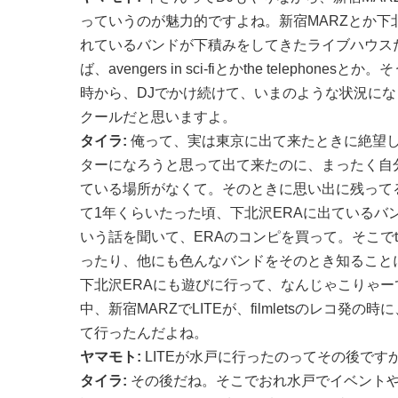
っていうのが魅力的ですよね。新宿MARZとか下
れているバンドが下積みをしてきたライブハウス
ば、avengers in sci-fiとかthe telephon
時から、DJでかけ続けて、いまのような状況に
クールだと思いますよ。
タイラ:
俺って、実は東京に出て来たときに絶望
ターになろうと思って出て来たのに、まったく自
ている場所がなくて。そのときに思い出に残って
て1年くらいたった頃、下北沢ERAに出ているバ
いう話を聞いて、ERAのコンピを買って。そこでthe ch
ったり、他にも色んなバンドをそのとき知ること
下北沢ERAにも遊びに行って、なんじゃこりゃー
中、新宿MARZでLITEが、filmletsのレコ発
て行ったんだよね。
ヤマモト:
LITEが水戸に行ったのってその後です
タイラ:
その後だね。そこでおれ水戸でイベント