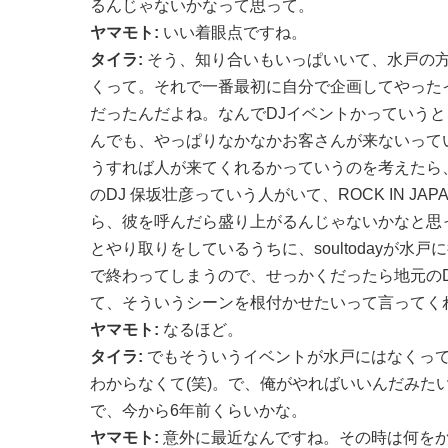
るんじゃないかなって思って。
ヤマモト:
いい着眼点ですね。
タイラ:
そう、知り合いもいっぱいいて、水戸の
くって。それで一番最初に自分で企画してやった
だったんだよね。なんでDJイベントかっていう
んでも、やっぱりなかなかお客さんが来ないって
うすれば人が来てくれるかっていうのを考えたら、知り
のDJ 保坂壮彦っていう人がいて、ROCK IN JA
ら、彼を呼んだら盛り上がるんじゃないかなと思
とやり取りをしているうちに、soultodayが水
で終わってしまうので、せっかくだったら地元の
て、そういうシーンを根付かせたいって言ってく
ヤマモト:
なるほど。
タイラ:
でもそういうイベントが水戸にはなくって
わからなくて(笑)。で、俺がやればいいんだみたい
で、今から6年前くらいかな。
ヤマモト:
意外に最近なんですね。その時は何を