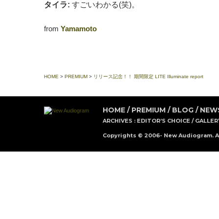
タイラ:
すごいわかる(笑)。
from
Yamamoto
HOME
>
PREMIUM
>
リリース記念！！ 期間限定 LITE Illuminate report
HOME
/
PREMIUM
/
BLOG
/
NEW
ARCHIVES :
EDITOR’S CHOICE
/
GALLER
Copyrights © 2006- New Audiogram. Al