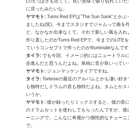
LITEっぽさも出てて。良い意味で振り切れてい
に戻ったみたいな。
ヤマモト:
Turns Red EPは"The Sun Sank
ましたね(笑)。今までスタジオでジャムって曲を
ど、なかなか出来なくて。それで新しい風を入れ
作り直したのがTurns Red EPで、今までのLI
ていうコンセプトで作ったのがIlluminateなんで
タイラ:
でも今回、イメージ的にはニュートラルに
歩進んだと思うんだよね。単純に音が良いってい
ヤマモト:
ジョンマッケンタイアですね。
タイラ:
Tortoiseの最近のアルバムとかも凄い
も独特だしドラムの音も独特だよね。タムとかス
いうか。
ヤマモト:
彼が録ったりミックスすると、彼の音
のドラムセットを使わしてもらったんですが、彼
ーニングで。こんなに奇麗かつ個性的なチューニ
で。