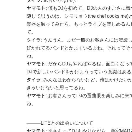
タイラ:
気合いかな(笑)。
ヤマモト:
僕もDJを初めて、DJの人のすごさに
随して思うのは、シモリョウ(the chef cooks 
楽器を触ってみたら、もっとライブを楽しめるん
て。
タイラ: うんうん。まだ一般のお客さんには浸透
好かれてるバンドとかよくいるよね。それってそ
ね。
ヤマモト:
だからDJもやればやる程、面白くなっ
DJで新しいバンドをかけようっていう意識はあ
タイラ:
みんなはわからないけど、俺はかけたい
きゃいけないと思ってるね。
ヤマモト:
お客さんってDJの選曲眼を楽しみに来
ね。
———LITEとの出会いについて
ヤマモト:
平さんってDJもやりながら、新宿MAR