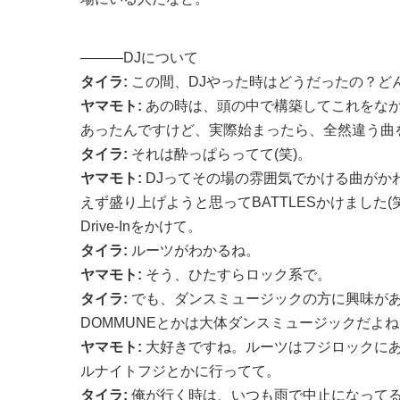
———DJについて
タイラ:
この間、DJやった時はどうだったの？ど
ヤマモト:
あの時は、頭の中で構築してこれをな
あったんですけど、実際始まったら、全然違う曲
タイラ:
それは酔っぱらってて(笑)。
ヤマモト:
DJってその場の雰囲気でかける曲がか
えず盛り上げようと思ってBATTLESかけました(笑)
Drive-Inをかけて。
タイラ:
ルーツがわかるね。
ヤマモト:
そう、ひたすらロック系で。
タイラ:
でも、ダンスミュージックの方に興味が
DOMMUNEとかは大体ダンスミュージックだよ
ヤマモト:
大好きですね。ルーツはフジロックに
ルナイトフジとかに行ってて。
タイラ:
俺が行く時は、いつも雨で中止になってる