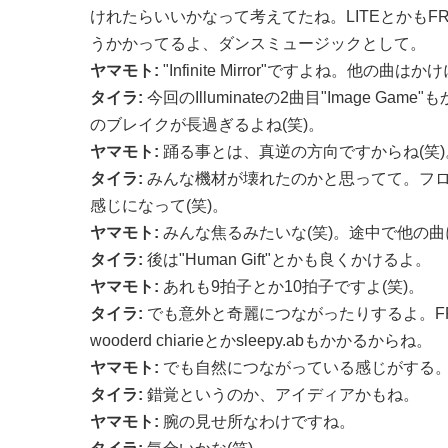
けれたらいいかなって考えてたね。LITEとかもFR
うかかってるよ、ダンスミュージックとして。
ヤマモト:
"Infinite Mirror"ですよね。他の曲
タイラ:
今回のIlluminateの2曲目"Image Ga
のブレイクが長過ぎるよね(笑)。
ヤマモト:
踊る事とは、真逆の方向ですからね(笑)
タイラ:
みんな機材が壊れたのかと思ってて。フ
感じになって(笑)。
ヤマモト:
みんな焦るみたいな(笑)。途中で他の
タイラ:
後は"Human Gift"とかも良くかけるよ。
ヤマモト:
あれも9拍子とか10拍子ですよ(笑)。
タイラ:
でも意外と奇麗につながったりするよ。FRE
wooderd chiarieとかsleepy.abもかかるからね。
ヤマモト:
でも自然につながっている感じがする
タイラ:
錯覚というのか、アイディアかもね。
ヤマモト:
腕の見せ所なわけですね。