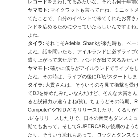
レコードをまわしてるみたいな。それも何十年前
ヤマモト:
マイクワットも言ってたね。ミニットメ
てたことで、自分のイベントで来てくれたお客さ
ンドを広めるためにやっていたらしいんですよね
よね。
タイラ:
それこそAdebisi Shankが来た時も、ベ
よね。話を聞いたら、アイルランドは必ずライブ
盛り上がって来た所で、バンドが出て来るみたい
ヤマモト:
確かに僕らがアイルランドでライブをし
たね。その時は、ライブの後にDJがスタートし
タイラ:
大貫さんは、そういうのを見て衝撃を受
てDJを始めたみたいなんだけど、そんな大貫さんがT
ると説得力が違うよね(笑)。ちょうどその時期、Radi
Computer"や"KID A"をリリースしたり、くる
ル"をリリースしたりで、日本の音楽もダンスミ
期でもあって。そしてSUPERCARが後期のよ
たり。そういう流れもあって、ロックとダンスミ