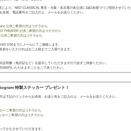
のご好意により、NEO CLASSICAL 東京・大阪・名古屋の各公演に1組2名様づつご招待させて
お名前、電話番号をご記入の上、メールをお送りください。
ANJ twice 公演ご希望の方はコチラから
a APPOLO THEATER 公演ご希望の方はコチラから
 O-WEST 公演ご希望の方はコチラから
4日 0:00までにメールにてご連絡します。
名前をいただければお二人様までご入場できます。
分証明書（免許証など）を提示していただきますので必ずご持参ください。
代500円いただきますことをご了承ください。
udiogram 特製ステッカー プレゼント！
方は下記のリンクからお名前、お送り先をご記入の上、メールをお送りください。
ステッカーご希望の方はコチラから
テッカーご希望の方はコチラから
ってかえさせていただきます。