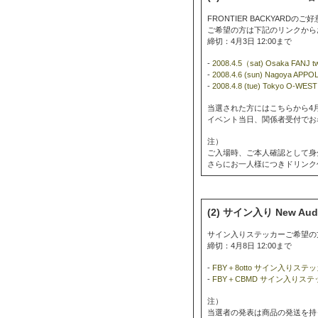
FRONTIER BACKYARD
ご希望の方は下記のリンクから
締切：4月3日 12:00まで
-
2008.4.5（sat) Osaka F
-
2008.4.6 (sun) Nagoy
-
2008.4.8 (tue) Tokyo
当選された方にはこちらから4月
イベント当日、関係者受付でお
注）
ご入場時、ご本人確認として身
さらにお一人様につきドリンク
(2) サイン入り New A
サイン入りステッカーご希望の
締切：4月8日 12:00まで
-
FBY＋8otto サイン入り
-
FBY＋CBMD サイン入りス
注）
当選者の発表は商品の発送を持