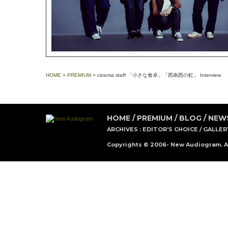
HOME
>
PREMIUM
> cinema staff 「小さな食卓」「西南西の虹」 Interview
HOME
/
PREMIUM
/
BLOG
/
NEW
ARCHIVES :
EDITOR’S CHOICE
/
GALLER
Copyrights © 2006- New Audiogram. Al