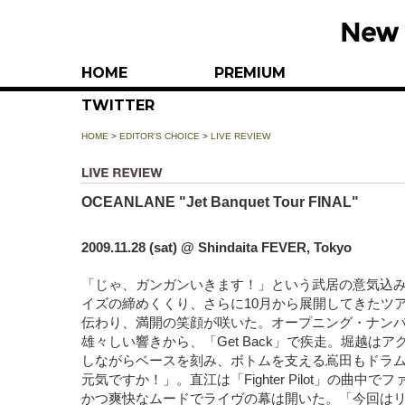
HOME
PREMIUM
TWITTER
HOME
>
EDITOR'S CHOICE
>
LIVE REVIEW
OCEANLANE "Jet Banquet Tour FINAL"
2009.11.28 (sat) @ Shindaita FEVER, Tokyo
「じゃ、ガンガンいきます！」という武居の意気込みが
イズの締めくくり、さらに10月から展開してきたツ
伝わり、満開の笑顔が咲いた。オープニング・ナンバー「S
雄々しい響きから、「Get Back」で疾走。堀越は
しながらベースを刻み、ボトムを支える嶌田もドラ
元気ですか！」。直江は「Fighter Pilot」の曲中
かつ爽快なムードでライヴの幕は開いた。「今回は