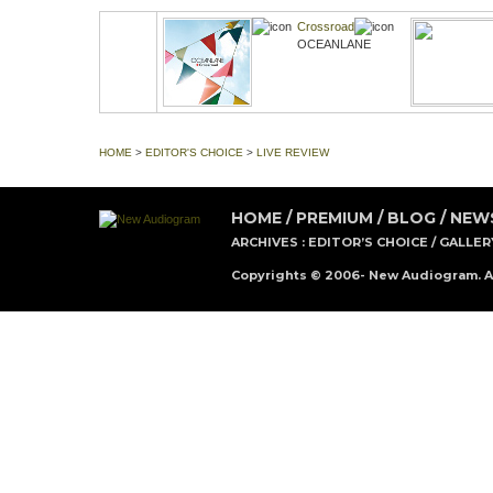
Crossroad
OCEANLANE
HOME
>
EDITOR'S CHOICE
>
LIVE REVIEW
HOME
/
PREMIUM
/
BLOG
/
NEW
ARCHIVES :
EDITOR’S CHOICE
/
GALLER
Copyrights © 2006- New Audiogram. Al