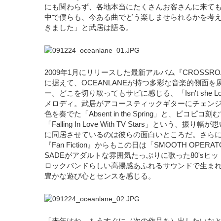
にも関わらず、各地本当にたくさんお客さんに来て
中で僕らも、今ある曲でどう楽しませられるかを考
きました」と武居は語る。
2009年1月にリリースした最新アルバム『CROSSR
に据えて、OCEANLANEが持つ多彩な音楽的側面
ー。どこを切り取ってもサビに感じる、「Isn't she L
メロディ。武居がアコースティックギターにチェン
色を奏でた「Absent in the Spring」と、ピコピ
「Falling In Love With TV Stars」という、
に同居させているのは彼らの面白いところだ。さら
『Fan Fiction』からもこの日は「SMOOTH OPE
SADEがアダルトな雰囲気たっぷりに歌った80'sヒ
ロックバンドらしい高揚感あふれるサウンドで生ま
豊かな遊び心とセンスを感じる。