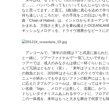
「来年はね、もうすぐに（次の作品を）出したいな
ど……。バンバン作ってもいいってもんじゃないか
なと思ってます」と直江。1曲1曲に真心を込めて作
待ち遠しいところだが、その予兆をこの日はいち早く
曲「Chain of Hatred」は、イントロからギター
かまれる、力強さと美しさを兼ね備えたOCEANLAN
ギッシュなメロディを、ドライヴ感豊かなビートに
アンコールで、"来年の目標は？"と武居に振られた
と一緒に、ツアーファイナルで"一気"したいですね
ツアーでは、成人のみなさんは彼に一杯ぐらいおご
んて冗談はともかく（笑）。「来年はフェスとか出
の抱負どおり、2010年はさらに多くのライヴで会い
ニューが終わってもやまないファンの歓声にはこも
に応えたダブルアンコールは、彼らにとってはキラ
い名曲「Sign」。メロディは美しく、流麗に。かつ
ドらしいダイナミズムあふれるサウンドに、フロア
この一体感を、来年はもっと大きな舞台で何度でも